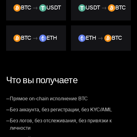
BTC
→
USDT
USDT
→
BTC
BTC
→
ETH
ETH
→
BTC
Что вы получаете
—
Прямое on-chain исполнение BTC
—
Без аккаунта, без регистрации, без KYC/AML
—
Без логов, без отслеживания, без привязки к
личности