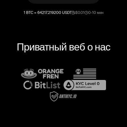
1
BTC
=
64217.219200
USDT
$0.01
0-10 мин
Приватный веб о нас