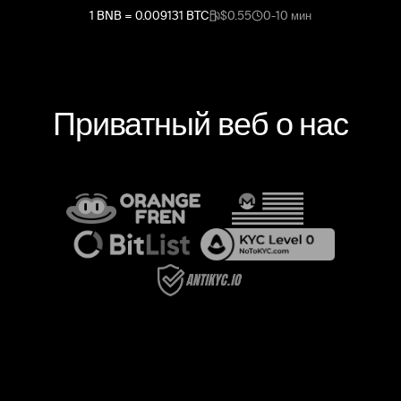
1
BNB
=
0.009131
BTC
$0.55
0-10 мин
Приватный веб о нас