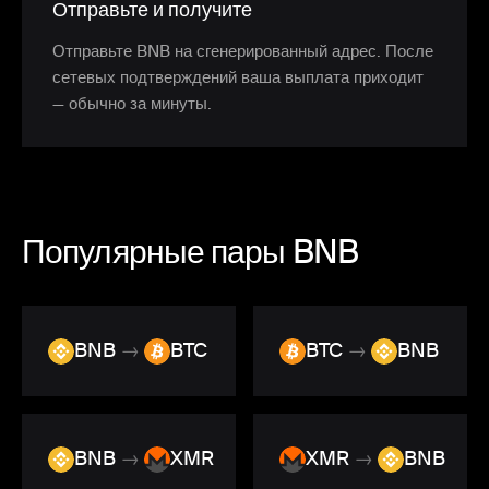
Отправьте и получите
Отправьте BNB на сгенерированный адрес. После
сетевых подтверждений ваша выплата приходит
— обычно за минуты.
Популярные пары BNB
BNB
→
BTC
BTC
→
BNB
BNB
→
XMR
XMR
→
BNB