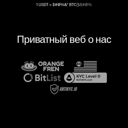
1
USDT
=
$#@%&*
BTC
$#@%
Приватный веб о нас