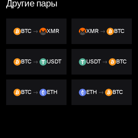
Другие пары
BTC
→
XMR
XMR
→
BTC
BTC
→
USDT
USDT
→
BTC
BTC
→
ETH
ETH
→
BTC