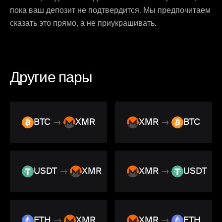
пока ваш депозит не подтвердится. Мы предпочитаем
сказать это прямо, а не приукрашивать.
Другие пары
BTC
→
XMR
XMR
→
BTC
USDT
→
XMR
XMR
→
USDT
ETH
→
XMR
XMR
→
ETH