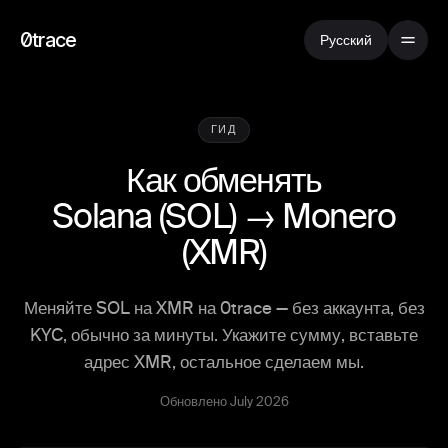
0trace
Русский
ГИД
Как обменять
Solana
(
SOL
) →
Monero
(
XMR
)
Меняйте SOL на XMR на 0trace — без аккаунта, без
KYC, обычно за минуты. Укажите сумму, вставьте
адрес XMR, остальное сделаем мы.
Обновлено July 2026