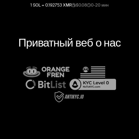
1
SOL
=
0.192753
XMR
$0.08
0-20 мин
Приватный веб о нас