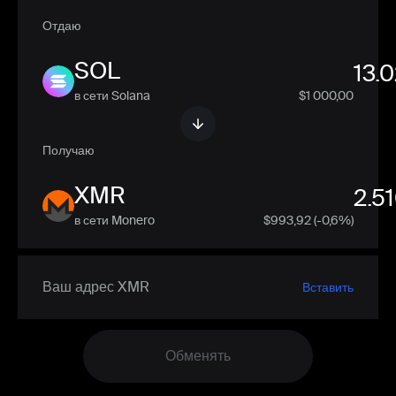
Отдаю
SOL
в сети Solana
$1 000,00
Получаю
XMR
в сети Monero
$
993,92
(-0,6%)
Вставить
Обменять