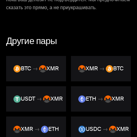
сказать это прямо, а не приукрашивать.
Другие пары
BTC
→
XMR
XMR
→
BTC
USDT
→
XMR
ETH
→
XMR
XMR
→
ETH
USDC
→
XMR