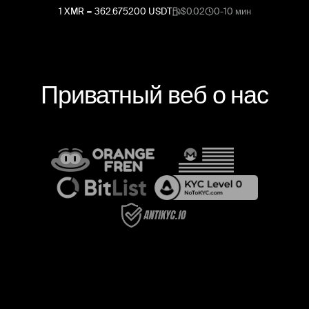
1
XMR
=
362.675200
USDT
$0.02
0-10 мин
Приватный веб о нас