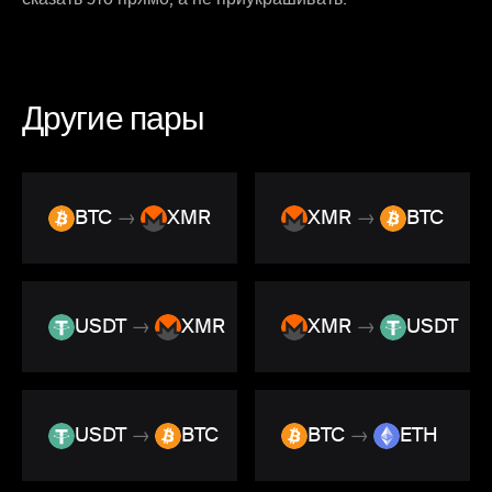
Другие пары
BTC
→
XMR
XMR
→
BTC
USDT
→
XMR
XMR
→
USDT
USDT
→
BTC
BTC
→
ETH