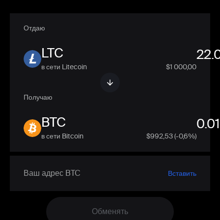
Отдаю
LTC
в сети Litecoin
$1 000,00
Получаю
BTC
в сети Bitcoin
$
992,53
(-0,6%)
Вставить
Обменять