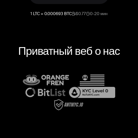
1
LTC
=
0.000693
BTC
$0.77
0-20 мин
Приватный веб о нас