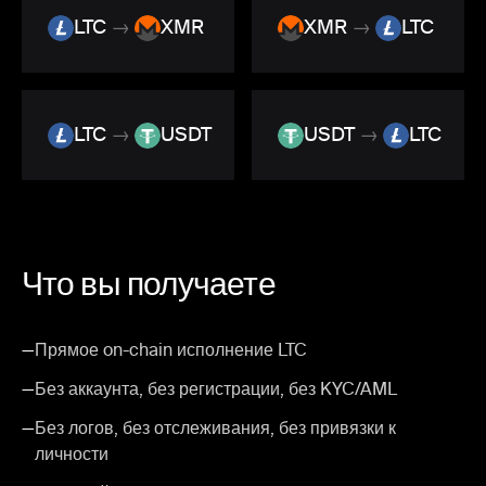
LTC
→
XMR
XMR
→
LTC
LTC
→
USDT
USDT
→
LTC
Что вы получаете
—
Прямое on-chain исполнение LTC
—
Без аккаунта, без регистрации, без KYC/AML
—
Без логов, без отслеживания, без привязки к
личности