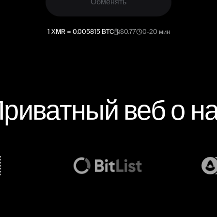
Обменять
1
XMR
=
0.005815
BTC
$0.77
0-20 мин
риватный веб о н