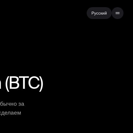
Русский
n
(
BTC
)
обычно за
 сделаем