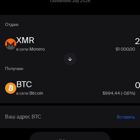
Обновлено July 2026
Отдаю
XMR
в сети Monero
$1 000,00
Получаю
BTC
в сети Bitcoin
$
994,44
(-0,6%)
Вставить