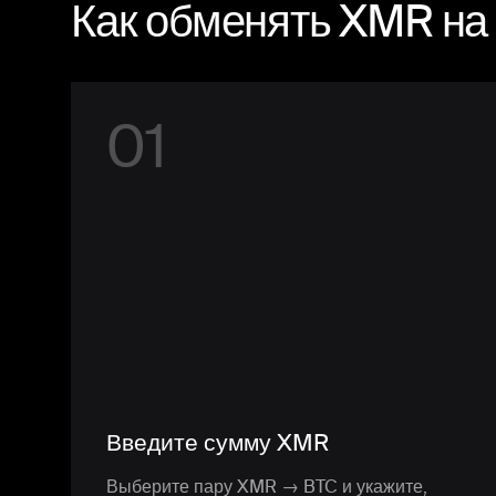
Как обменять XMR на
0
1
Введите сумму XMR
Выберите пару XMR → BTC и укажите,