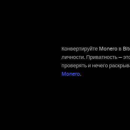
Конвертируйте Monero в Bitc
личности. Приватность — это
проверять и нечего раскры
Monero
.