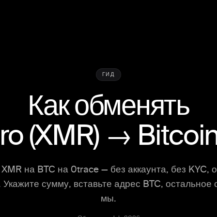
ГИД
Как обменять
ro
(
XMR
) →
Bitcoi
XMR на BTC на 0trace — без аккаунта, без KYC, 
 Укажите сумму, вставьте адрес BTC, остальное
мы.