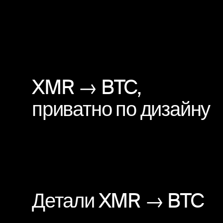
XMR → BTC,
приватно по дизайну
Детали XMR → BTC