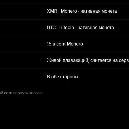
XMR
·
Monero
·
нативная монета
BTC
·
Bitcoin
·
нативная монета
15 в сети Monero
Живой плавающий, считается на сер
В обе стороны
й сети вернуть нельзя.