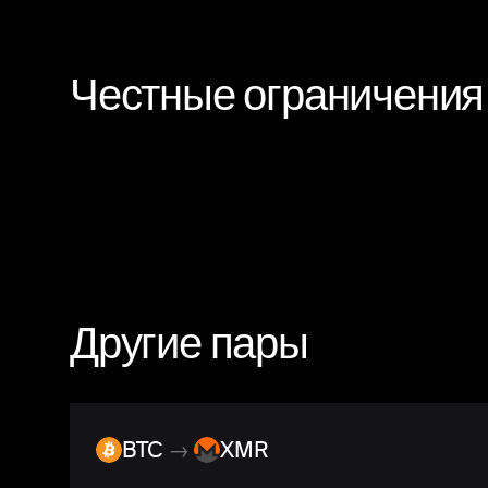
Честные ограничения
Другие пары
BTC
→
XMR