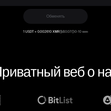
Обменять
1
USDT
=
0.002610
XMR
$0.07
0-10 мин
риватный веб о н