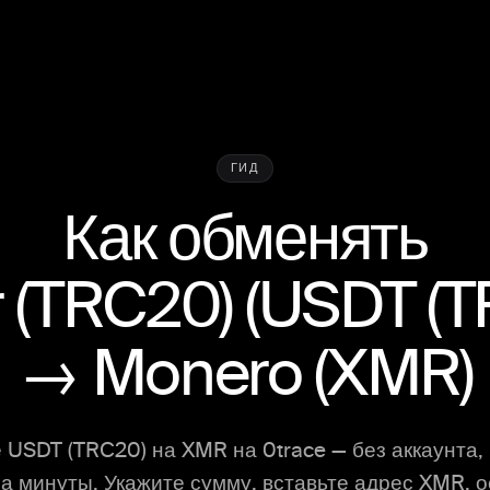
ГИД
Как обменять
r (TRC20)
(
USDT (T
→
Monero
(
XMR
)
 USDT (TRC20) на XMR на 0trace — без аккаунта, 
а минуты. Укажите сумму, вставьте адрес XMR, 