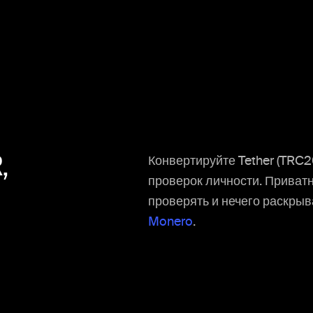
,
Конвертируйте Tether (TRC20
проверок личности. Приватно
проверять и нечего раскры
Monero
.