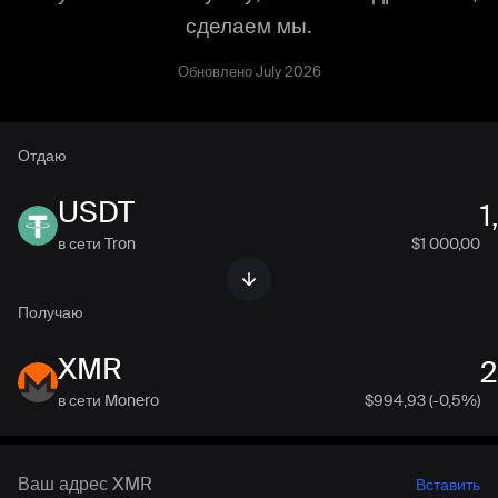
сделаем мы.
Обновлено July 2026
Отдаю
USDT
в сети Tron
$1 000,00
Получаю
XMR
в сети Monero
$
994,93
(-0,5%)
Вставить