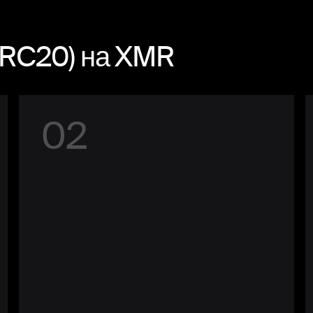
TRC20) на XMR
0
2