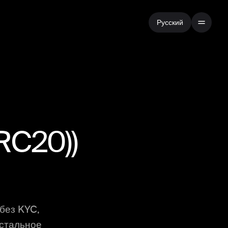
Русский
RC20)
)
без KYC,
остальное