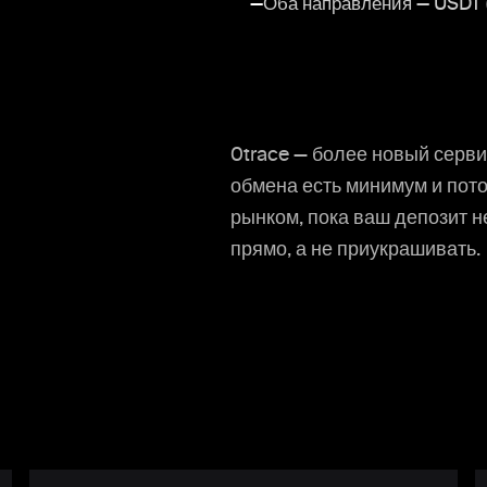
—
Оба направления — USDT 
0trace — более новый серви
обмена есть минимум и потол
рынком, пока ваш депозит н
прямо, а не приукрашивать.