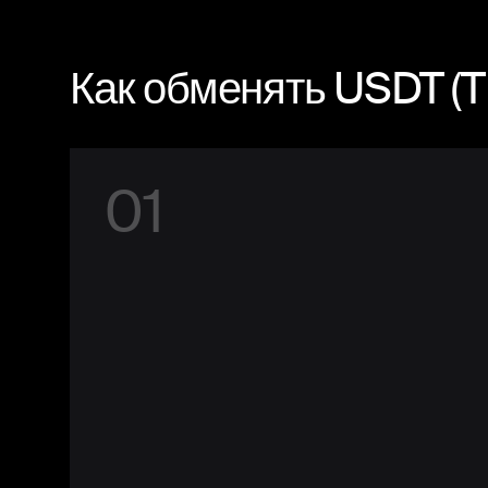
Как обменять USDT (
0
1