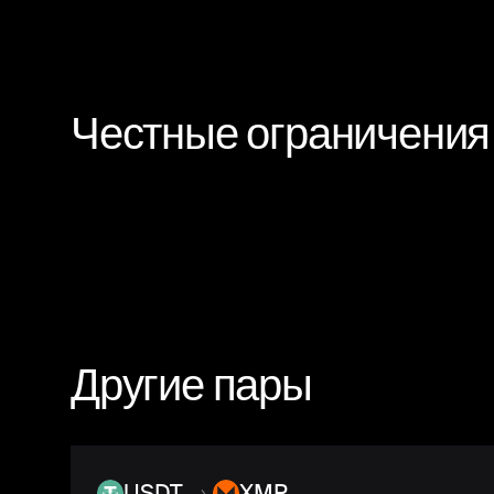
Честные ограничения
Другие пары
USDT
→
XMR