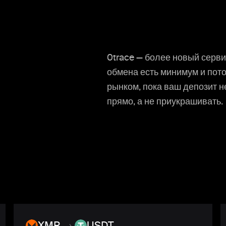
0trace — более новый серви
обмена есть минимум и потол
рынком, пока ваш депозит н
прямо, а не приукрашивать.
XMR
→
USDT