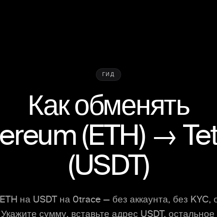
ГИД
Как обменять
hereum
(
ETH
) →
Te
(
USDT
)
ETH на USDT на 0trace — без аккаунта, без KYC, 
 Укажите сумму, вставьте адрес USDT, остальное