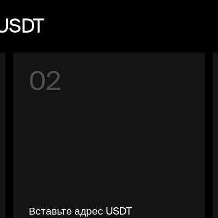
 USDT
0
2
Вставьте адрес USDT