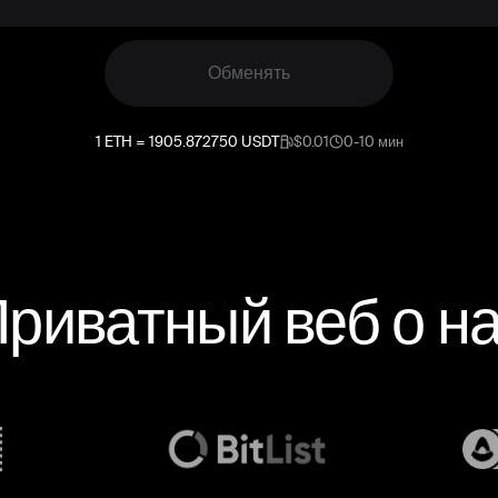
Обменять
1
ETH
=
1905.872750
USDT
$0.01
0-10 мин
риватный веб о н