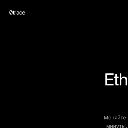
0trace
Et
Меняйте 
минуты.