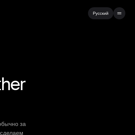
Русский
ther
обычно за
 сделаем