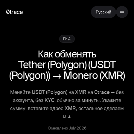
0trace
Русский
ГИД
Как обменять
Tether (Polygon)
(
USDT
(Polygon)
) →
Monero
(
XMR
)
Меняйте USDT (Polygon) на XMR на 0trace — без
аккаунта, без KYC, обычно за минуты. Укажите
сумму, вставьте адрес XMR, остальное сделаем
мы.
Обновлено July 2026