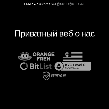
1
XMR
=
5.018953
SOL
$0.00
0-10 мин
Приватный веб о нас