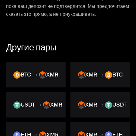
пока ваш депозит не подтвердится. Мы предпочитаем
сказать это прямо, а не приукрашивать.
Другие пары
BTC
→
XMR
XMR
→
BTC
USDT
→
XMR
XMR
→
USDT
ETH
→
XMR
XMR
→
ETH