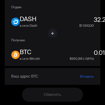
Отдаю
DASH
в сети Dash
$1 000,00
Получаю
BTC
в сети Bitcoin
$
992,88
(-0,6%)
Вставить
Обменять