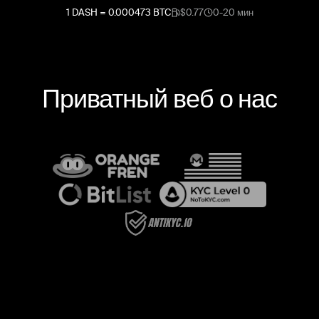
1
DASH
=
0.000473
BTC
$0.77
0-20 мин
Приватный веб о нас