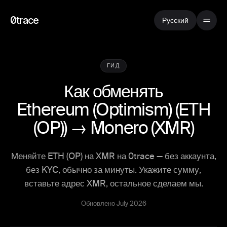
0trace
Русский
ГИД
Как обменять
Ethereum (Optimism)
(
ETH
(OP)
) →
Monero
(
XMR
)
Меняйте ETH (OP) на XMR на 0trace — без аккаунта,
без KYC, обычно за минуты. Укажите сумму,
вставьте адрес XMR, остальное сделаем мы.
Обновлено July 2026