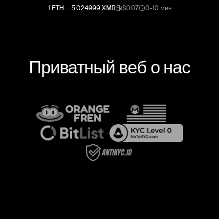
1
ETH
=
5.024999
XMR
$0.07
0-10 мин
Приватный веб о нас