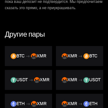
пока ваш депозит не подтвердится. Мы предпочитаем
сказать это прямо, а не приукрашивать.
Другие пары
BTC
→
XMR
XMR
→
BTC
USDT
→
XMR
XMR
→
USDT
ETH
→
XMR
XMR
→
ETH